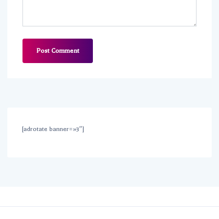
[adrotate banner=»3″]