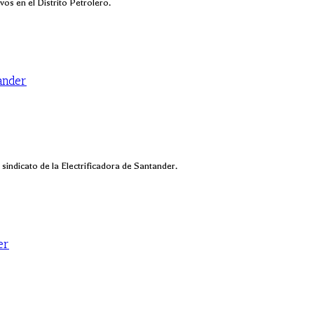
vos en el Distrito Petrolero.
ander
sindicato de la Electrificadora de Santander.
er