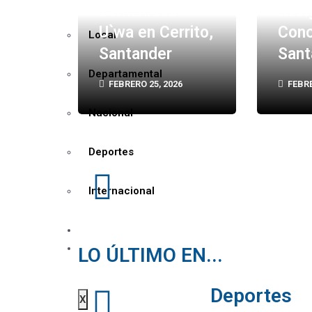
comunidad
desi
U`wa en Cerrito,
Conc
Local
Santander
Sant
Departamental
FEBRERO 25, 2026
FEBRE
Nacional
Deportes
Internacional
GALERÍAS
CONTACTO
LO ÚLTIMO EN...
Deportes
X