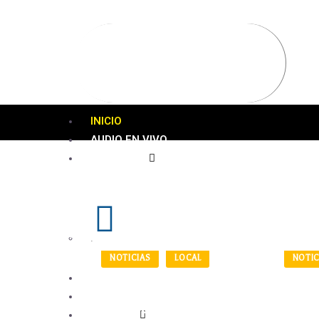
INICIO
AUDIO EN VIVO
NOSOTROS
Visión
Misión
NOTICIAS
LOCAL
NOTIC
EQUIPO DE TRABAJO
Tosferina
Juan
PROGRAMACIÓN
amenaza a
Oter
NOTICIAS