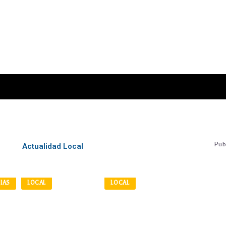
Publ
Actualidad Local
IAS
LOCAL
LOCAL
 José
Avanza la obra
o Alcalde
del campus