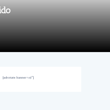
ido
[adrotate banner=»3″]