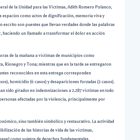
neral de la Unidad para las Víctimas, Adith Romero Polanco,
os espacios como actos de dignificación, memoria viva y
an escrito son puentes que llevan verdades donde las palabras
r, haciendo un llamado a transformar el dolor en acción
 horas de la mañana a víctimas de municipios como
za, Rionegro y Tona; mientras que en la tarde se entregaron
antes reconocidos en esta entrega corresponden
os), homicidio (6 casos) y desapariciones forzadas (2 casos).
han sido girados en indemnizaciones a 2.287 víctimas en todo
personas afectadas por la violencia, principalmente por
onómico, sino también simbólico y restaurativo. La actividad
bilización de las historias de vida de las víctimas,
 papel como sujetos de derechos fundamentales.