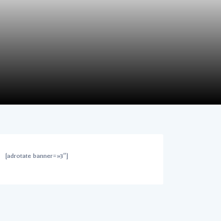
[adrotate banner=»3″]