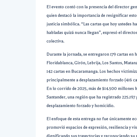
El evento contó con la presencia del director ge
quien destacó la importancia de resignificar est
justicia simbólica. “Las cartas que hoy ustedes h
habladas quizá nunca llegan”, expresó el directo
colectiva.
Durante la jornada, se entregaron 179 cartas en
Floridablanca, Girón, Lebrija, Los Santos, Matan
142 cartas en Bucaramanga. Los hechos victimiz
principalmente a desplazamiento forzado (416 cas
En lo corrido de 2025, más de $14.500 millones 
Santander, una región que ha registrado 225.197 
desplazamiento forzado y homicidio.
El enfoque de esta entrega no fue únicamente ec
promovió espacios de expresión, resiliencia y visi
dignificando sus trayectorias y reconociendo su