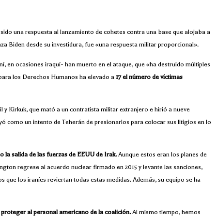
 sido una respuesta al lanzamiento de cohetes contra una base que alojaba a
za Biden desde su investidura, fue «una respuesta militar proporcional».
, en ocasiones iraquí- han muerto en el ataque, que «ha destruido múltiples
io para los Derechos Humanos ha elevado a
17 el número de víctimas
l y Kirkuk, que mató a un contratista militar extranjero e hirió a nueve
yó como un intento de Teherán de presionarlos para colocar sus litigios en lo
o la salida de las fuerzas de EEUU de Irak.
Aunque estos eran los planes de
ngton regrese al acuerdo nuclear firmado en 2015 y levante las sanciones,
 que los iraníes reviertan todas estas medidas. Además, su equipo se ha
a
proteger al personal americano de la coalición.
Al mismo tiempo, hemos