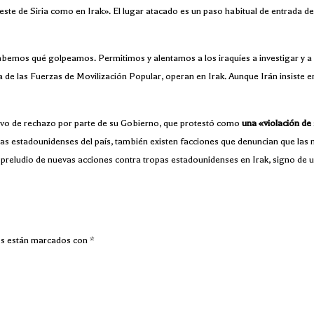
 este de Siria como en Irak». El lugar atacado es un paso habitual de entrada
bemos qué golpeamos. Permitimos y alentamos a los iraquíes a investigar y a d
da de las Fuerzas de Movilización Popular, operan en Irak. Aunque Irán insiste 
tivo de rechazo por parte de su Gobierno, que protestó como
una «violación d
pas estadounidenses del país, también existen facciones que denuncian que las m
preludio de nuevas acciones contra tropas estadounidenses en Irak, signo de una
os están marcados con
*