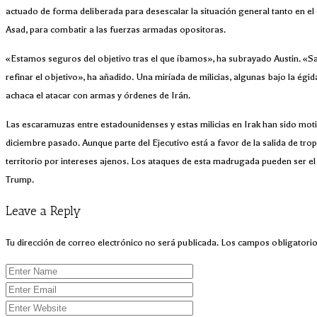
actuado de forma deliberada para desescalar la situación general tanto en el
Asad, para combatir a las fuerzas armadas opositoras.
«Estamos seguros del objetivo tras el que íbamos», ha subrayado Austin. «Sa
refinar el objetivo», ha añadido. Una miríada de milicias, algunas bajo la égi
achaca el atacar con armas y órdenes de Irán.
Las escaramuzas entre estadounidenses y estas milicias en Irak han sido mo
diciembre pasado. Aunque parte del Ejecutivo está a favor de la salida de tro
territorio por intereses ajenos. Los ataques de esta madrugada pueden ser el 
Trump.
Leave a Reply
Tu dirección de correo electrónico no será publicada.
Los campos obligatori