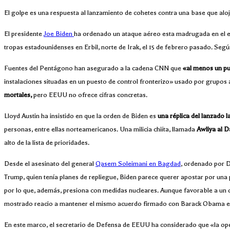
El golpe es una respuesta al lanzamiento de cohetes contra una base que aloja
El presidente
Joe Biden
ha ordenado un ataque aéreo esta madrugada en el est
tropas estadounidenses en Erbil, norte de Irak, el 15 de febrero pasado. Segú
Fuentes del Pentágono han asegurado a la cadena CNN que
«al menos un p
instalaciones situadas en un puesto de control fronterizo» usado por grupo
mortales,
pero EEUU no ofrece cifras concretas.
Lloyd Austin ha insistido en que la orden de Biden es
una réplica del lanzado 
personas, entre ellas norteamericanos. Una milicia chiíta, llamada
Awliya al 
alto de la lista de prioridades.
Desde el asesinato del general
Qasem Soleimani en Bagdad
, ordenado por 
Trump, quien tenía planes de repliegue, Biden parece querer apostar por una 
por lo que, además, presiona con medidas nucleares. Aunque favorable a un d
mostrado reacio a mantener el mismo acuerdo firmado con Barack Obama en
En este marco, el secretario de Defensa de EEUU ha considerado que «la op