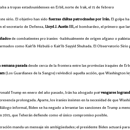
ba a tropas estadounidenses en Erbil, norte de Irak, el 15 de febrero
e sirio. El objetivo han sido
fuerzas chiítas patrocinadas por Irán.
El golpe ha
n el secretario de Defensa,
Lloyd J. Austin III,
el bombardeo, el primero que lan
uñado»
de combatientes pro iraníes -habitualmente de origen afgano o pakistaní
s armados como Kait’ib Hizbulá o Kait’ib Sayyid Shuhada. El Observatorio Sir
la semana pasada
desde cerca de la frontera entre las provincias iraquíes de Erbi
Dam
(Los Guardianes de la Sangre) reivindicó aquella acción, que Washington le
Donald Trump en enero del año pasado, Irán ha abogado po
r vengarse logrand
presencia prolongada. Aparte, los iraníes insisten en la necesidad de que Washi
iálogo informal, Biden se ha negado a levantar las sanciones de Trump a menos
 2015, que Teherán defiende como el único compromiso posible.
eración manda un mensaje sin ambigüedades; el presidente Biden actuará par